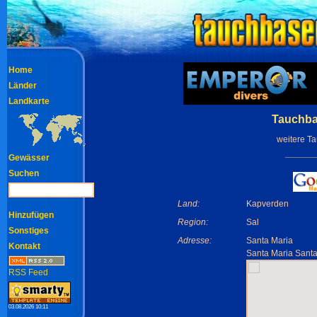
Home
Länder
Landkarte
Tauchba
weitere T
Gewässer
Suchen
Land:
Kapverden
Hinzufügen
Region:
Sal
Sonstiges
Adresse:
Santa Maria
Kontakt
Santa Maria Santa
RSS Feed
03.08.2026 10:11