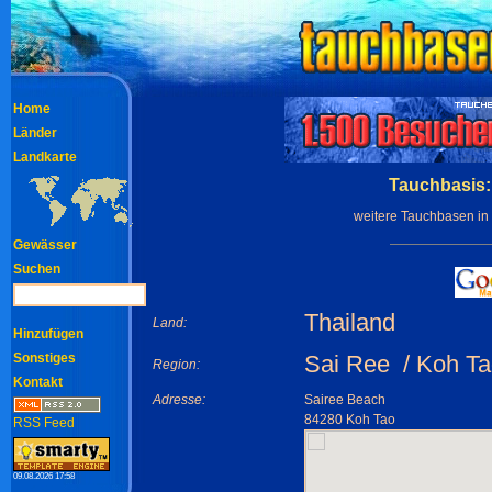
Home
Länder
Landkarte
Tauchbasis:
weitere Tauchbasen in
Gewässer
Suchen
Thailand
Land:
Hinzufügen
Sonstiges
Sai Ree / Koh T
Region:
Kontakt
Adresse:
Sairee Beach
84280 Koh Tao
RSS Feed
09.08.2026 17:58