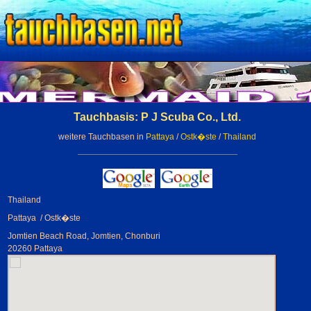
Tauchbasis: P J Scuba Co., Ltd.
weitere Tauchbasen in
Pattaya
/
Ostk�ste
/
Thailand
Thailand
Pattaya / Ostk�ste
Jomtien Beach Road, Jomtien, Chonburi
20260 Pattaya