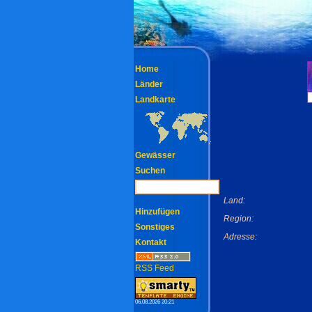
Home
Länder
Landkarte
Gewässer
Suchen
Land:
Hinzufügen
Region:
Sonstiges
Adresse:
Kontakt
RSS Feed
06.08.2026 20:21