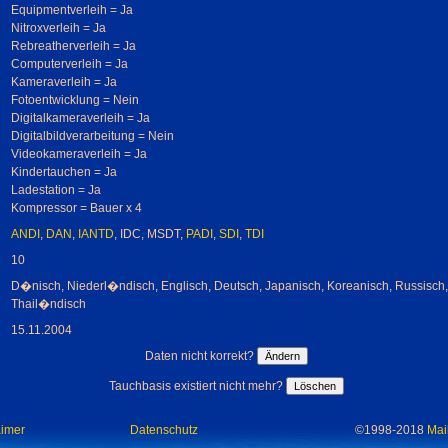
Equipmentverleih = Ja
Nitroxverleih = Ja
Rebreatherverleih = Ja
Computerverleih = Ja
Kameraverleih = Ja
Fotoentwicklung = Nein
Digitalkameraverleih = Ja
Digitalbildverarbeitung = Nein
Videokameraverleih = Ja
Kindertauchen = Ja
Ladestation = Ja
Kompressor = Bauer x 4
ANDI
,
DAN
,
IANTD
, IDC, MSDT,
PADI
,
SDI
,
TDI
10
D�nisch, Niederl�ndisch, Englisch, Deutsch, Japanisch, Koreanisch, Russisch
Thail�ndisch
15.11.2004
Daten nicht korrekt?
Tauchbasis existiert nicht mehr?
aimer
Datenschutz
©1998-2018
Mai