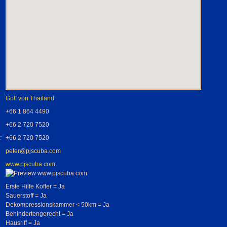
Golf von Thailand
+66 1 864 4490
+66 2 720 7520
:
+66 2 720 7520
peter@pjscuba.com
www.pjscuba.com
Erste Hilfe Koffer = Ja
Sauerstoff = Ja
Dekompressionskammer < 50km = Ja
Behindertengerecht = Ja
Hausriff = Ja