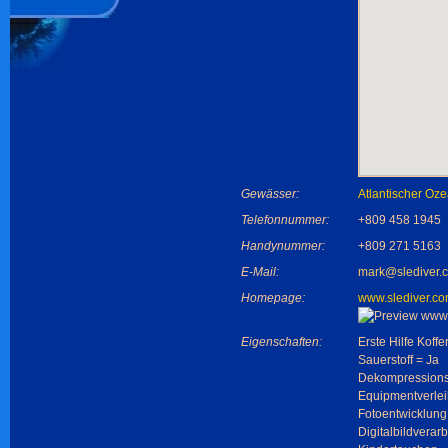
Gewässer:
Atlantischer Oz
Telefonnummer:
+809 458 1945
Handynummer:
+809 271 5163
E-Mail:
mark@slediver.
Homepage:
www.slediver.c
Eigenschaften:
Erste Hilfe Koffe
Sauerstoff = Ja
Dekompressions
Equipmentverlei
Fotoentwicklung
Digitalbildverar