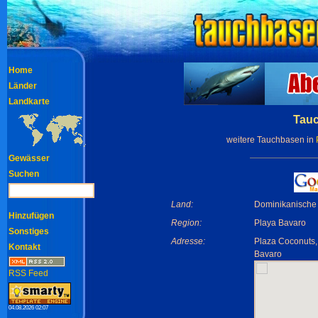
Home
Länder
Landkarte
Tauc
weitere Tauchbasen in
Gewässer
Suchen
Land:
Dominikanische
Hinzufügen
Region:
Playa Bavaro
Sonstiges
Adresse:
Plaza Coconuts,
Kontakt
Bavaro
RSS Feed
04.08.2026 02:07