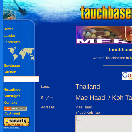
Home
Länder
Landkarte
Tauchbasis
weitere Tauchbasen in
Gewässer
Suchen
Thailand
Land:
Hinzufügen
Sonstiges
Mae Haad / Koh Ta
Region:
Kontakt
Adresse:
Mae Haad
84620 Koh Tao
RSS Feed
05.08.2026 15:20