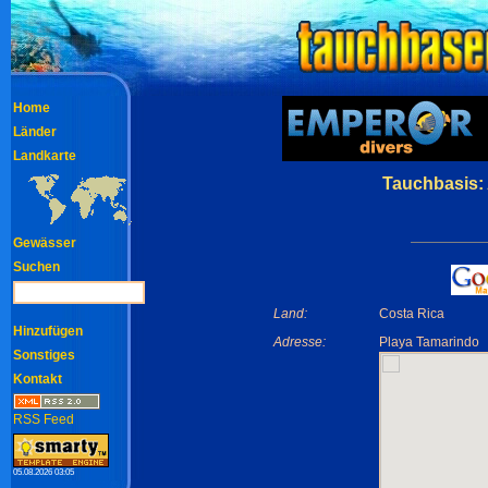
Home
Länder
Landkarte
Tauchbasis:
Gewässer
Suchen
Land:
Costa Rica
Hinzufügen
Adresse:
Playa Tamarindo
Sonstiges
Kontakt
RSS Feed
05.08.2026 03:05