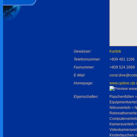
Gewässer:
Karibik
Telefonnummer:
+809 481 1166
Faxnummer:
+809 524 2689
E-Mail:
coral.dive@code
Homepage:
www.cpdive.cjb.
Eigenschaften:
Flaschenfüllen =
Equipmentverlei
Nitroxverleih = 
Rebreatherverle
Computerverleih
Kameraverleih =
Videokameraverl
Kindertauchen =