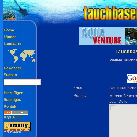
Home
Länder
Landkarte
Tauchbas
weitere Tauchb
Gewässer
Suchen
Land:
Dominikanische
Hinzufügen
Adresse:
Marena Beach re
Sonstiges
Juan Dolio
Kontakt
RSS Feed
05.08.2026 05:53