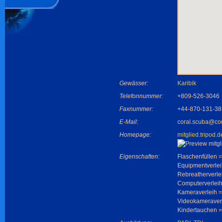
Gewässer:
Karibik
Telefonnummer:
+809-526-3046
Faxnummer:
+44-870-131-3
E-Mail:
coral.scuba@cod
Homepage:
mitglied.tripod.
Eigenschaften:
Flaschenfüllen =
Equipmentverlei
Rebreatherverle
Computerverleih
Kameraverleih =
Videokameraverl
Kindertauchen =