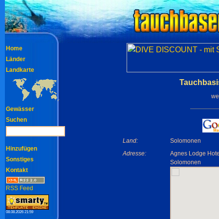
Home
Länder
Landkarte
Tauchbasi
we
Gewässer
Suchen
Land:
Solomonen
Hinzufügen
Adresse:
Agnes Lodge Hote
Sonstiges
Solomonen
Kontakt
RSS Feed
08.08.2026 21:59