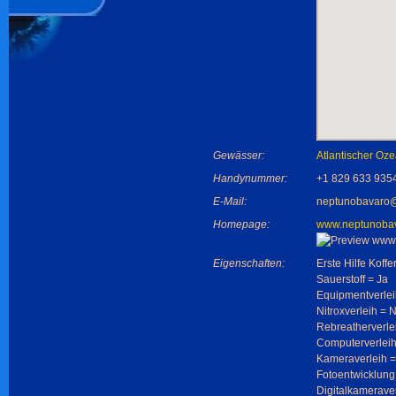
Gewässer:
Atlantischer Oz
Handynummer:
+1 829 633 935
E-Mail:
neptunobavaro
Homepage:
www.neptunoba
Eigenschaften:
Erste Hilfe Koffe
Sauerstoff = Ja
Equipmentverlei
Nitroxverleih = 
Rebreatherverle
Computerverleih
Kameraverleih =
Fotoentwicklung
Digitalkamerave