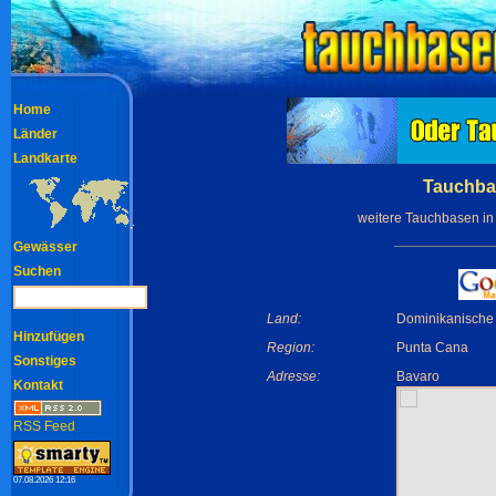
Home
Länder
Landkarte
Tauchba
weitere Tauchbasen i
Gewässer
Suchen
Land:
Dominikanische
Hinzufügen
Region:
Punta Cana
Sonstiges
Adresse:
Bavaro
Kontakt
RSS Feed
07.08.2026 12:16