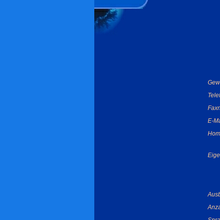
Gew
Tel
Fax
E-Ma
Hom
Eige
Ausb
Anza