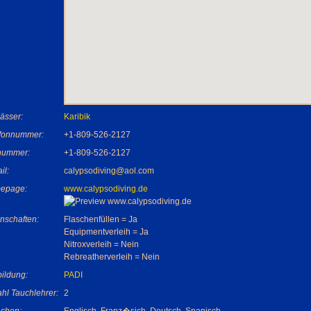
ässer:
Karibik
efonnummer:
+1-809-526-2127
nummer:
+1-809-526-2127
il:
calypsodiving@aol.com
epage:
www.calypsodiving.de
nschaften:
Flaschenfüllen = Ja
Equipmentverleih = Ja
Nitroxverleih = Nein
Rebreatherverleih = Nein
ildung:
PADI
hl Tauchlehrer:
2