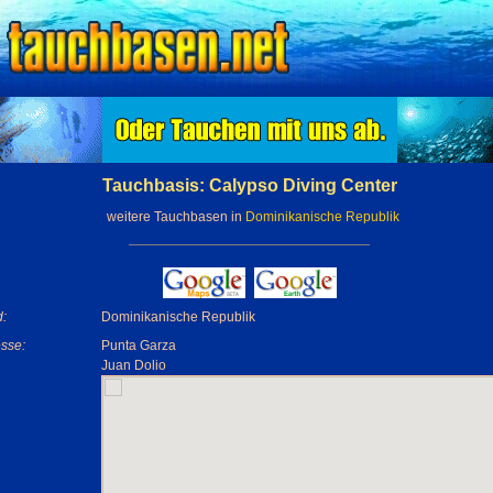
Tauchbasis: Calypso Diving Center
weitere Tauchbasen in
Dominikanische Republik
:
Dominikanische Republik
sse:
Punta Garza
Juan Dolio