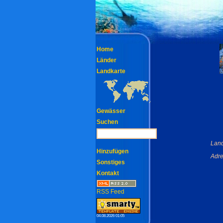
Home
Länder
Landkarte
Gewässer
Suchen
Land
Hinzufügen
Adre
Sonstiges
Kontakt
RSS Feed
04.08.2026 01:05