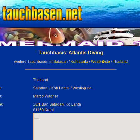
Tauchbasis: Atlantis Diving
weitere Tauchbasen in
Saladan
/
Koh Lanta
/
Westk�ste
/
Thailand
Thailand
:
Saladan / Koh Lanta / Westk�ste
r:
Marco Wagner
e:
18/1 Ban Saladan, Ko Lanta
81150 Krabi