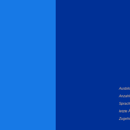
Ausbil
Anzahl
Sprach
letzte
Zugehö