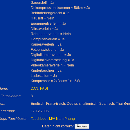
Sauerstoff = Ja
Dekompressionskammer < 50km = Ja
Behindertengerecht = Ja
Hausriff = Nein
Equipmentverleih = Ja
Nitroxverleih = Ja
Rebreatherverleih = Nein
Computerverleih = Ja
Kameraverleih = Ja
Fotoentwicklung = Ja
Digitalkameraverleih = Ja
Digitalbildverarbeitung = Ja
Videokameraverleih = Nein
Kindertauchen = Ja
Ladestation = Ja
Kompressor = 2xBauer 1x L&W
dung:
DAN
,
PADI
 Tauchlehrer:
8
en:
Englisch, Franz�sich, Deutsch, Italienisch, Spanisch, Thail�n
 Änderung:
17.12.2006
rige Tauchbasen:
Tauchboot: M/V Nam Phung
Daten nicht korrekt?