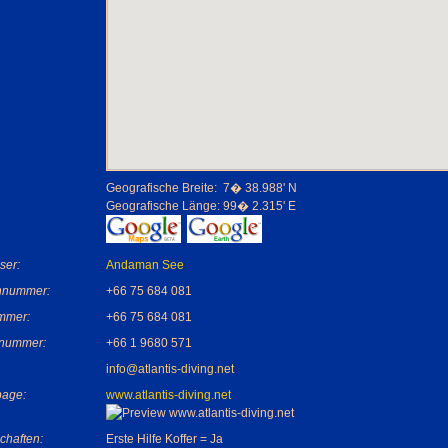
Geografische Breite:
7� 38.988' N
Geografische Länge:
99� 2.315' E
ser:
Andaman See
nnummer:
+66 75 684 081
mmer:
+66 75 684 081
nummer:
+66 1 9680 571
info@atlantis-diving.net
age:
www.atlantis-diving.net
chaften:
Erste Hilfe Koffer = Ja