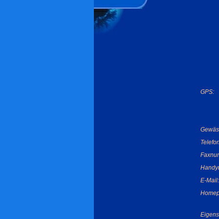
GPS:
Gewäs
Telefo
Faxnu
Handy
E-Mail:
Homep
Eigens