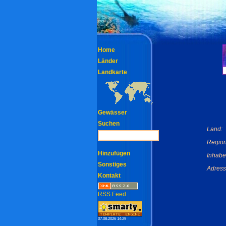
Home
Länder
Landkarte
Gewässer
Suchen
Land:
Region
Hinzufügen
Inhabe
Sonstiges
Adress
Kontakt
RSS Feed
07.08.2026 14:29