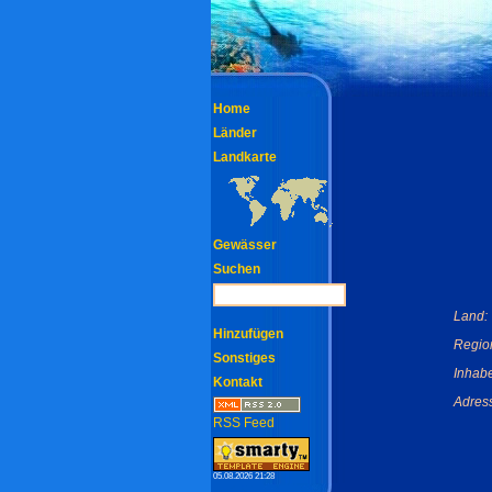
Home
Länder
Landkarte
Gewässer
Suchen
Land:
Hinzufügen
Regio
Sonstiges
Inhabe
Kontakt
Adres
RSS Feed
05.08.2026 21:28