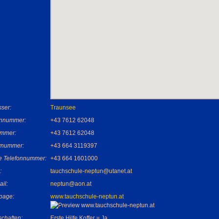
ser:
Traunsee
onnummer:
+43 7612 62048
mmer:
+43 7612 62048
nummer:
+43 664 3119397
e Telefonnummer:
+43 664 1601000
:
tauchschule-neptun@utanet.at
ail:
neptun@aon.at
page:
www.tauchschule-neptun.at
chaften:
Erste Hilfe Koffer = Ja