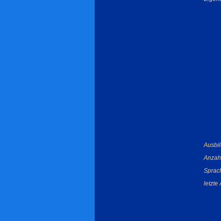
Ausbil
Anzahl
Sprac
letzte