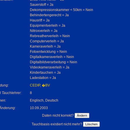
Sauerstoff = Ja
Dekompressionskammer < 50km = Nein
Behindertengerecht = Ja
Hausriff = Ja
Equipmentverleih = Ja
Nitroxverleih = Ja
Rebreatherverleih = Nein
Computerverleih = Ja
Kameraverleih = Ja
Fotoentwicklung = Nein
Digitalkameraverleih = Nein
Digitalbildverarbeitung = Nein
Videokameraverleih = Ja
Kindertauchen = Ja
Ladestation = Ja
dung:
CEDIP
,
�BV
 Tauchlehrer:
8
hen:
Englisch, Deutsch
 Änderung:
10.09.2003
Daten nicht korrekt?
Tauchbasis existiert nicht mehr?