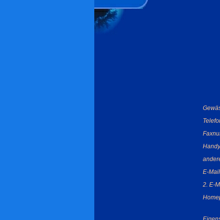
Gewäs
Telef
Faxnu
Handy
ander
E-Mail
2. E-M
Home
Eigens