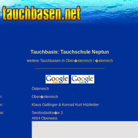
Tauchbasis: Tauchschule Neptun
weitere Tauchbasen in
Ober�sterreich
/
�sterreich
Österreich
n:
Ober�sterreich
r:
Klaus Gattinger & Konrad Kurt Hitzfelder
se:
Swobodastra�e 3
4664 Oberweis