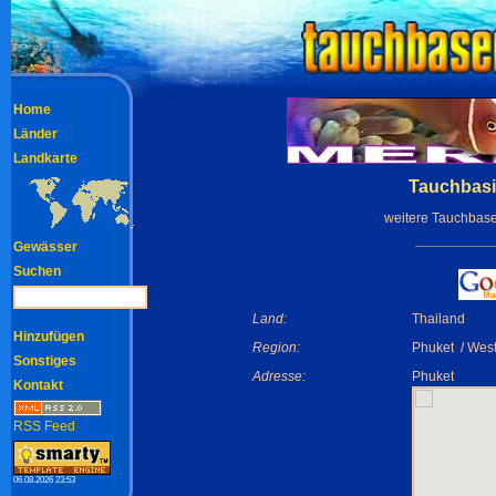
Home
Länder
Landkarte
Tauchbasi
weitere Tauchbas
Gewässer
Suchen
Land:
Thailand
Hinzufügen
Region:
Phuket / Wes
Sonstiges
Adresse:
Phuket
Kontakt
RSS Feed
06.08.2026 23:53