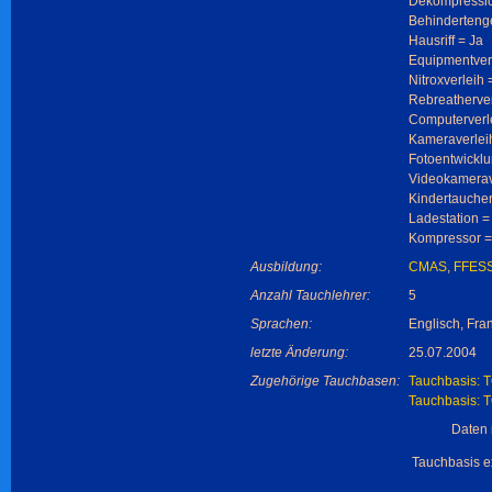
Dekompressi
Behindertenge
Hausriff = Ja
Equipmentverl
Nitroxverleih 
Rebreatherver
Computerverle
Kameraverlei
Fotoentwicklu
Videokamerav
Kindertauche
Ladestation =
Kompressor =
Ausbildung:
CMAS
,
FFES
Anzahl Tauchlehrer:
5
Sprachen:
Englisch, Fr
letzte Änderung:
25.07.2004
Zugehörige Tauchbasen:
Tauchbasis: 
Tauchbasis: 
Daten 
Tauchbasis ex