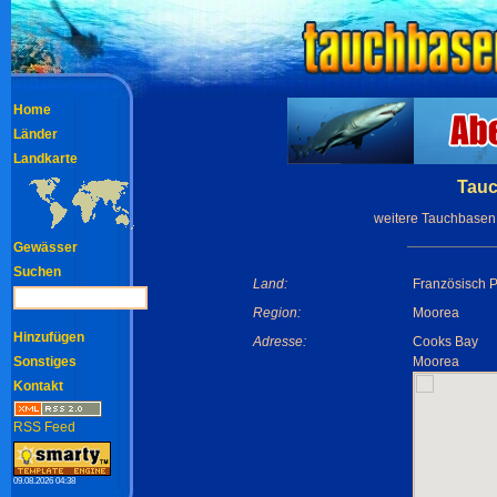
Home
Länder
Landkarte
Tauc
weitere Tauchbasen
Gewässer
Suchen
Land:
Französisch 
Region:
Moorea
Hinzufügen
Adresse:
Cooks Bay
Sonstiges
Moorea
Kontakt
RSS Feed
09.08.2026 04:38