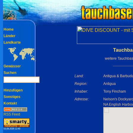
Home
Länder
Landkarte
Tauchbas
weitere Tauchba
Gewässer
Suchen
Land:
Antigua & Barbud
Region:
Antigua
Hinzufügen
Inhaber:
Tony Fincham
Sonstiges
Adresse:
Nelson's Dockyar
Kontakt
NA English Harbo
RSS Feed
03.08.2026 12:40