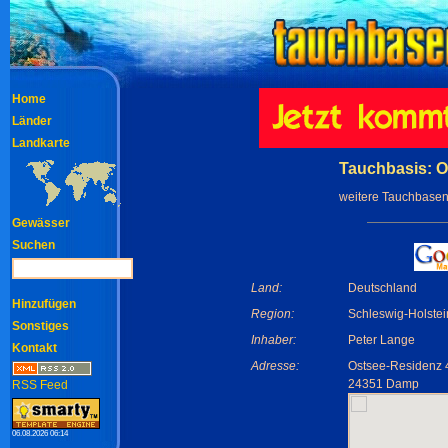
Home
Länder
Landkarte
Tauchbasis: 
weitere Tauchbasen
Gewässer
Suchen
Land:
Deutschland
Hinzufügen
Region:
Schleswig-Holstei
Sonstiges
Inhaber:
Peter Lange
Kontakt
Adresse:
Ostsee-Residenz 
24351 Damp
RSS Feed
06.08.2026 06:14