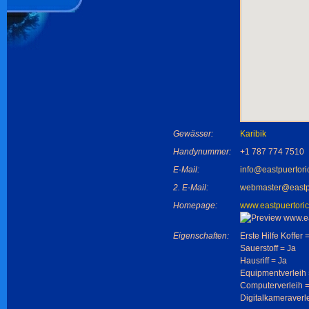
Gewässer:
Karibik
Handynummer:
+1 787 774 7510
E-Mail:
info@eastpuertori
2. E-Mail:
webmaster@eastpu
Homepage:
www.eastpuertori
Eigenschaften:
Erste Hilfe Koffer 
Sauerstoff = Ja
Hausriff = Ja
Equipmentverleih 
Computerverleih =
Digitalkameraverl