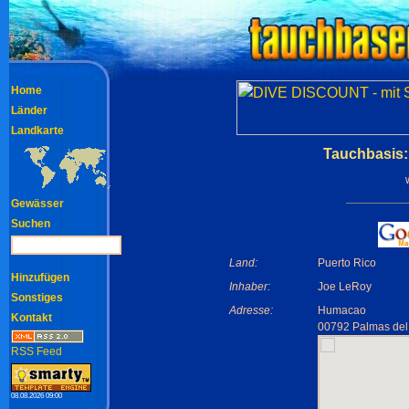
Home
Länder
Landkarte
Tauchbasis:
Gewässer
Suchen
Land:
Puerto Rico
Hinzufügen
Inhaber:
Joe LeRoy
Sonstiges
Adresse:
Humacao
Kontakt
00792 Palmas del
RSS Feed
08.08.2026 09:00