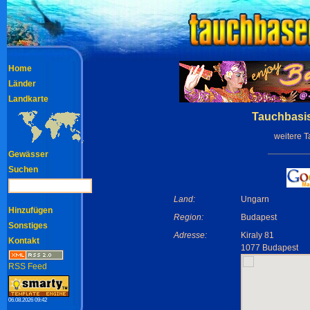
Home
Länder
Landkarte
Tauchbasis
weitere 
Gewässer
Suchen
Land:
Ungarn
Hinzufügen
Region:
Budapest
Sonstiges
Adresse:
Kiraly 81
Kontakt
1077 Budapest
RSS Feed
06.08.2026 09:42