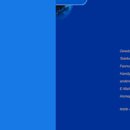
Gewäs
Telef
Faxnu
Handy
ander
E-Mail
Home
letzte