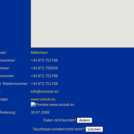
ser:
Mittelmeer
onnummer:
+34 972 751768
mmer:
+34 972 750539
nummer:
+34 972 751768
e Telefonnummer:
+34 972 751768
:
info@unuisub.es
page:
www.unisub.es
 Änderung:
30.07.2008
Daten nicht korrekt?
Tauchbasis existiert nicht mehr?