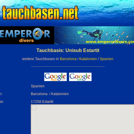
Tauchbasis: Unisub Estartit
weitere Tauchbasen in
Barcelona
/
Katalonien
/
Spanien
Spanien
n:
Barcelona / Katalonien
se:
17258 Estartit