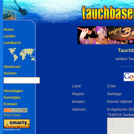
Home
Länder
Landkarte
Tauchb
weitere Ta
Gewässer
Suchen
Land:
Chile
Hinzufügen
Region:
Santiago
Sonstiges
Inhaber:
Dennis Vijlbrief
Kontakt
Adresse:
El Aguilucho 30
7540534 Santia
RSS Feed
05.08.2026 14:37