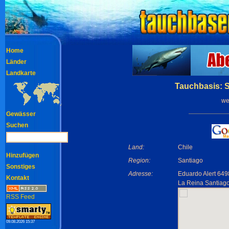
Home
Länder
Landkarte
Tauchbasis: 
we
Gewässer
Suchen
Land:
Chile
Hinzufügen
Region:
Santiago
Sonstiges
Adresse:
Eduardo Alert 649
Kontakt
La Reina Santiag
RSS Feed
09.08.2026 15:37