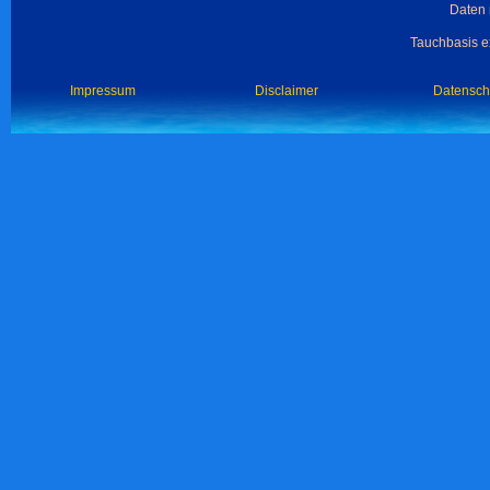
Daten 
Tauchbasis ex
Impressum
Disclaimer
Datensch