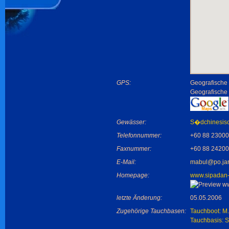
GPS:
Geografische 
Geografische
Gewässer:
S�dchinesis
Telefonnummer:
+60 88 2300
Faxnummer:
+60 88 2420
E-Mail:
mabul@po.jar
Homepage:
www.sipadan
letzte Änderung:
05.05.2006
Zugehörige Tauchbasen:
Tauchboot: M
Tauchbasis: S