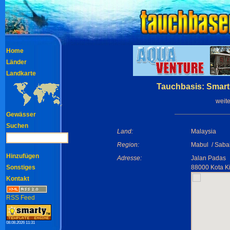
Home
Länder
Landkarte
Tauchbasis: Smart
weit
Gewässer
Suchen
Land:
Malaysia
Region:
Mabul / Saba
Hinzufügen
Adresse:
Jalan Padas
Sonstiges
88000 Kota K
Kontakt
RSS Feed
08.08.2026 11:31