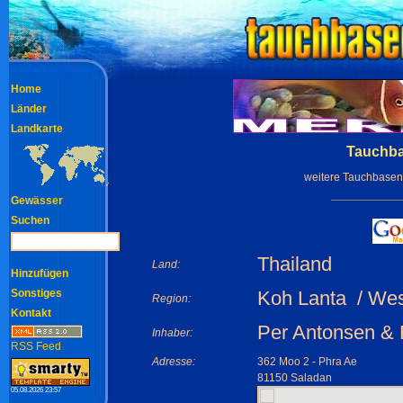
Home
Länder
Landkarte
Tauchbas
weitere Tauchbasen
Gewässer
Suchen
Thailand
Land:
Hinzufügen
Sonstiges
Koh Lanta / We
Region:
Kontakt
Per Antonsen & 
Inhaber:
RSS Feed
Adresse:
362 Moo 2 - Phra Ae
81150 Saladan
05.08.2026 23:57