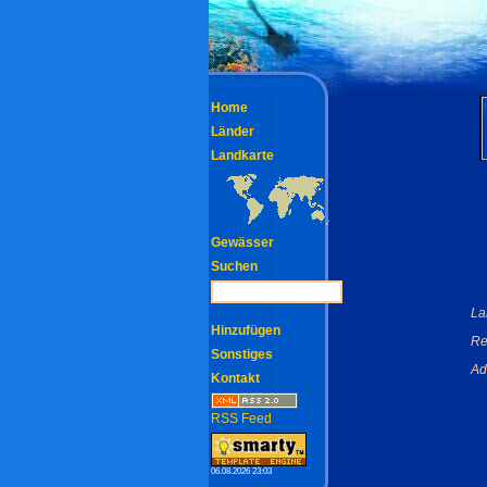
Home
Länder
Landkarte
Gewässer
Suchen
La
Hinzufügen
Re
Sonstiges
Ad
Kontakt
RSS Feed
06.08.2026 23:03