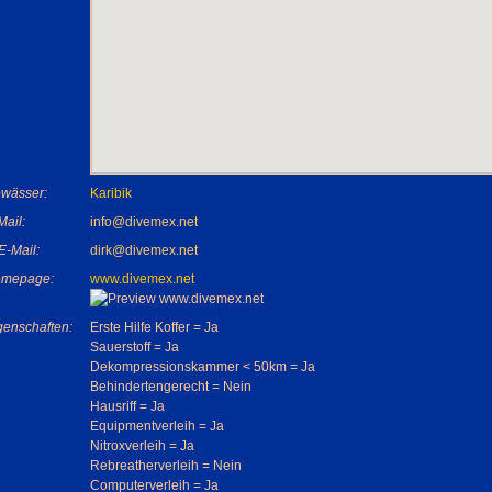
wässer:
Karibik
Mail:
info@divemex.net
 E-Mail:
dirk@divemex.net
mepage:
www.divemex.net
genschaften:
Erste Hilfe Koffer = Ja
Sauerstoff = Ja
Dekompressionskammer < 50km = Ja
Behindertengerecht = Nein
Hausriff = Ja
Equipmentverleih = Ja
Nitroxverleih = Ja
Rebreatherverleih = Nein
Computerverleih = Ja