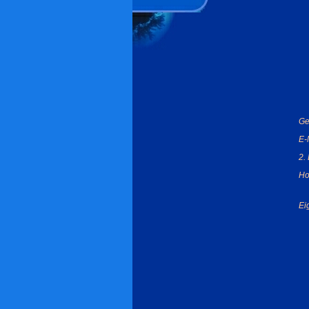
Ge
E-
2.
Ho
Ei