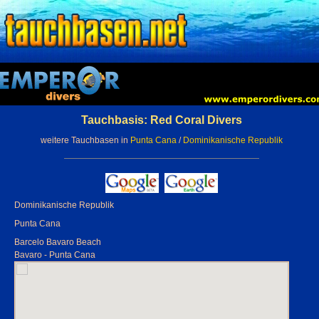
Tauchbasis: Red Coral Divers
weitere Tauchbasen in
Punta Cana
/
Dominikanische Republik
Dominikanische Republik
Punta Cana
Barcelo Bavaro Beach
Bavaro - Punta Cana