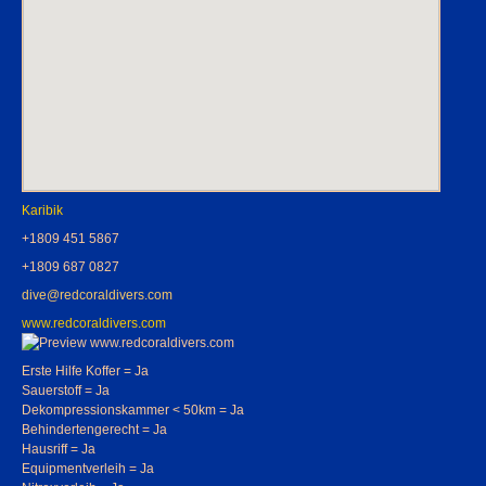
Karibik
+1809 451 5867
+1809 687 0827
dive@redcoraldivers.com
www.redcoraldivers.com
Erste Hilfe Koffer = Ja
Sauerstoff = Ja
Dekompressionskammer < 50km = Ja
Behindertengerecht = Ja
Hausriff = Ja
Equipmentverleih = Ja