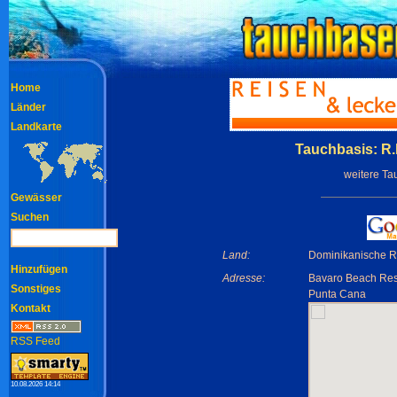
Home
Länder
Landkarte
Tauchbasis: R.
weitere Ta
Gewässer
Suchen
Land:
Dominikanische R
Hinzufügen
Adresse:
Bavaro Beach Res
Sonstiges
Punta Cana
Kontakt
RSS Feed
10.08.2026 14:14