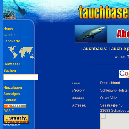
Home
Länder
Landkarte
Tauchbasis: Tauch-Sp
weitere 
Gewässer
Suchen
Land:
Deutschland
Hinzufügen
Region:
Schleswig-Holstei
Sonstiges
Inhaber:
Oliver Volz
Kontakt
Adresse:
Seestra�e 46
23683 Scharbeutz
RSS Feed
08.08.2026 20:39