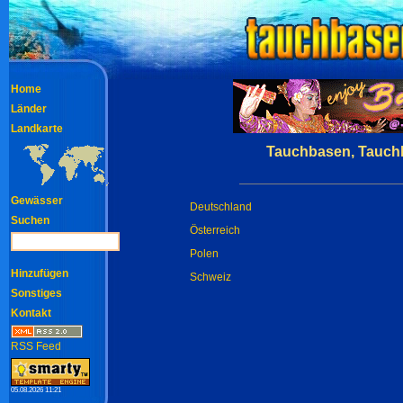
Home
Länder
Landkarte
Tauchbasen, Tauchb
Gewässer
Deutschland
Suchen
Österreich
Polen
Hinzufügen
Schweiz
Sonstiges
Kontakt
RSS Feed
05.08.2026 11:21