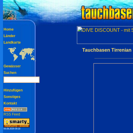
Home
Länder
Landkarte
Tauchbasen Tirrenian 
Gewässer
Suchen
Hinzufügen
Sonstiges
Kontakt
RSS Feed
06.08.2026 09:18