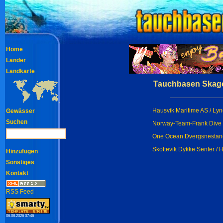
Home
Länder
Landkarte
Tauchbasen Skage
Hausvik Maritime AS / Ly
Gewässer
Suchen
Norway-Team-Frank Dive 
One Ocean Dvergsnestang
Skottevik Dykke Senter 
Hinzufügen
Sonstiges
Kontakt
RSS Feed
06.08.2026 07:46