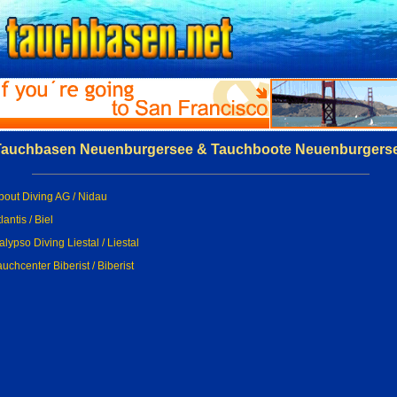
Tauchbasen Neuenburgersee & Tauchboote Neuenburgers
bout Diving AG / Nidau
lantis / Biel
alypso Diving Liestal / Liestal
auchcenter Biberist / Biberist