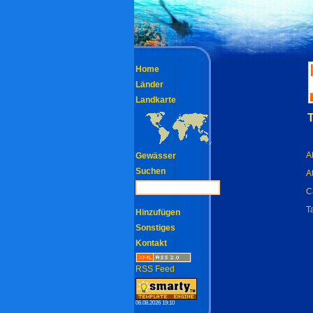
Home
Länder
Landkarte
A
Gewässer
Suchen
At
C
T
Hinzufügen
Sonstiges
Kontakt
RSS Feed
06.08.2026 19:10